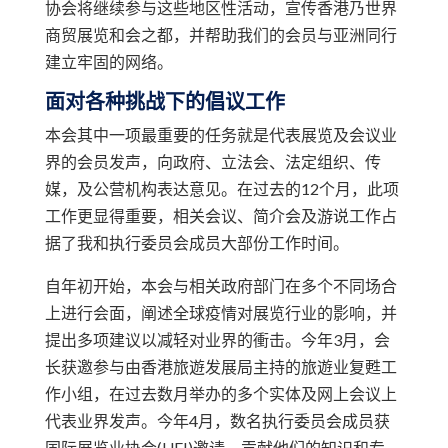
协会将继续参与这些地区性活动，宣传香港乃世界
商贸展览和会之都，并帮助我们的会员与亚洲同行
建立牢固的网络。
面对各种挑战下的倡议工作
本会其中一项最重要的任务就是代表展览及会议业
界的会员发声，向政府、立法会、法定组织、传
媒，及公营机构表达意见。在过去的12个月，此项
工作更显得重要，相关会议、简介会及游说工作占
据了我和执行委员会成员大部份工作时间。
自年初开始，本会与相关政府部门在多个不同场合
上进行会面，阐述全球疫情对展览行业的影响，并
提出多项建议以减轻对业界的衝击。今年3月，会
长获邀参与由香港旅遊发展局主持的旅遊业复甦工
作小组，在过去数月举办的多个实体及网上会议上
代表业界发声。今年4月，数名执行委员会成员获
国际展览业协会(UFI)邀请，贡献他们的知识和专