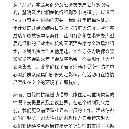
多个月来，本会与商务及经济发展局进行多次磋
商，釐清及优化相关执行细则及申请程序，以满足
独立展览主办机构的需要。我们在争取弹性处理一
年计划的开始及结束日期上取得重大进展。我们亦
成功争取放宽申请条件，让拥有多年在港筹办大型
展览经验的活动主办机构无须预先缴付全数场地租
金，以腾出资金作其他用途。本会亦极力确保会议
和展览不会跟嘉年华会及演唱会一样被视作「大型
公众集会」。此举确保了商贸活动不受衞生防护中
心对於群众聚集的部份规定影响，使活动可在疫情
舒缓後在安全的环境下立即复办。
然而，首轮的抗疫援助措施只能在活动重新恢复的
情况下支援展览及会议业界。在这个时刻到来之
前，我们更急需保障业界从业员的工作。活动停办
的时间越长，对大企业的财政压力只会越来越大。
我们将继续推动政府作出更多针对性的支援，协助