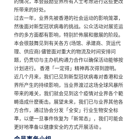
的情况，本会鼓励业界所有人士考虑进行这些更改
所带来的好处。
过去一年，业界先被香港的社会运动的影响笼罩，
然後面对新型冠状病毒的挑战。公众活动对展览运
作的多方面都有影响，特别於佈展和撤展的阶段。
本会很鼓舞见到有关各方 (场馆、承建商、货运代
理、供应商) 儘管面对重大的物流及时间安排问
题，仍贯切与主办机构通力合作以确保活动能够按
计划进行。 香港「一定得」精神再次得到證明。
近几个月来，我们已见到新型冠状病毒对香港和业
界所产生的持续影响，当业界渡过这场全球风暴所
带来的难关，我们就会见到这个疫情对业界各个範
畴造成什麽衝击。展望未来，我们已与业界其他各
方合作，通过协会分发「全安」行业生物安全标
準，以便一旦事件恢复为「新常态」，我们可能会
更好地準备以健康安全的方式开展活动 。