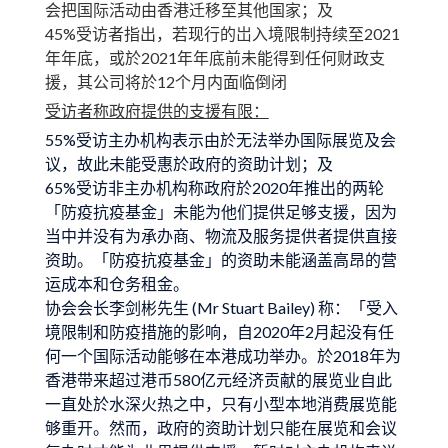
会把国际活动由香港迁移至其他国家；及
45%受访者指出，若现行的岀入境限制持续至2021
年年底，或於2021年年底前未能得到任何财政支
援，其公司将於12个月内面临倒闭
受访者称政府提供的支援有限：
55%受访主办机构表示由於无法举办国际展览及会
议，故此未能受惠於政府的资助计划；及
65%受访非主办机构称政府於2020年推出的两轮
「防疫抗疫基金」未能为他们提供足够支援，因为
当中并没有为承办商、物流及服务提供者提供直接
资助。「防疫抗疫基金」的资助未能涵盖高昂的营
运成本和仓务租金。
协会会长李剑彬先生 (Mr Stuart Bailey) 称：「受入
境限制和防疫措施的影响，自2020年2月起没有任
何一个国际活动能够在本港成功举办。於2018年为
香港带来超过港币580亿元经济贡献的展览业自此
一直处於水深火热之中，只有小型本地消费展览能
够重开。然而，政府的资助计划只能在展览和会议