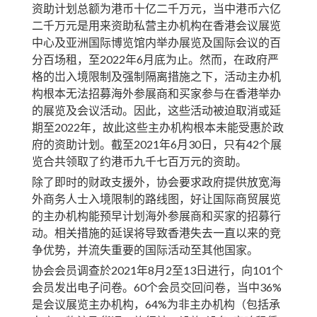
资助计划总额为港币十亿二千万元，当中港币六亿
二千万元是用来资助私营主办机构在香港会议展览
中心及亚洲国际博览馆内举办展览及国际会议的百
分百场租，至2022年6月底为止。然而，在政府严
格的岀入境限制及强制隔离措施之下，活动主办机
构根本无法招募海外参展商和买家参与在香港举办
的展览及会议活动。因此，这些活动被迫取消或延
期至2022年，故此这些主办机构根本未能受惠於政
府的资助计划。截至2021年6月30日，只有42个展
览合共领取了约港币九千七百万元的资助。
除了即时的财政支援外，协会要求政府提供放宽海
外商务人士入境限制的路线图，好让国际商贸展览
的主办机构能预早计划海外参展商和买家的招募行
动。相关措施的延误将导致香港失去一直以来的竞
争优势，并流失重要的国际活动至其他国家。
协会会员调查於2021年8月2至13日进行，向101个
会员发出电子问卷。60个会员交回问卷，当中36%
是会议展览主办机构，64%为非主办机构（包括承