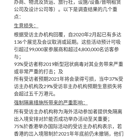
办商、物流及货运、旅行社，设施/设备/音响租赁
公司及设计公司等）。以下是调查结果的几个重
点：
生意损失：
根据受访主办机构回覆，自2020年2月起已有多达
136个展览及会议取消或延期。这些活动预计可吸
引超过99,000家参展商和超过4,800,000名访客参
与；
93%受访者称2019新型冠状病毒对其业务带来严重
或非常严重的打击；及
所有受访者预期2021年将会录得亏损，当中37%受
访主办机构及29%受访非主办机构预期生意损失将
会超过五千万港元。
强制隔离措施所带来的严重影响：
所有受访主办机构称为海外活动参加者提供免隔离
出入境安排对於能否成功举办活动至关重要；
75%於香港举办国际活动的受访主办机构表示，若
香港的岀入境限制於2021年年底前仍未撤销，他们