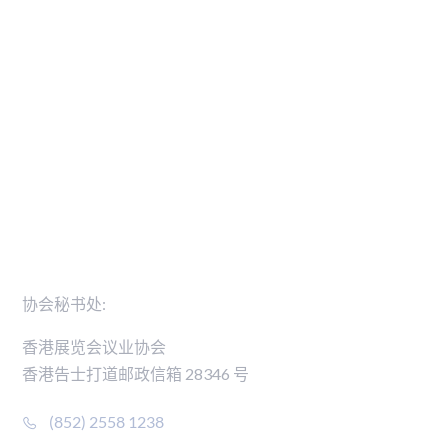
活动
可持续发展
活动日志
可持续发展宪章
香港展览会议业协会行业卓越奖
零碳排放活动路线图
新闻稿
会员名录
联络我们
协会秘书处:
香港展览会议业协会
香港告士打道邮政信箱 28346 号
(852) 2558 1238