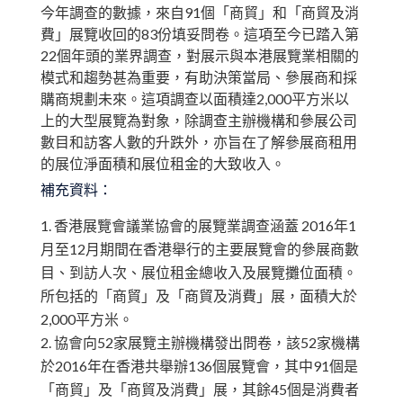
今年調查的數據，來自91個「商貿」和「商貿及消
費」展覽收回的83份填妥問卷。這項至今已踏入第
22個年頭的業界調查，對展示與本港展覽業相關的
模式和趨勢甚為重要，有助決策當局、參展商和採
購商規劃未來。這項調查以面積達2,000平方米以
上的大型展覽為對象，除調查主辦機構和參展公司
數目和訪客人數的升跌外，亦旨在了解參展商租用
的展位淨面積和展位租金的大致收入。
補充資料：
香港展覽會議業協會的展覽業調查涵蓋 2016年1
月至12月期間在香港舉行的主要展覽會的參展商數
目、到訪人次、展位租金總收入及展覽攤位面積。
所包括的「商貿」及「商貿及消費」展，面積大於
2,000平方米。
協會向52家展覽主辦機構發出問卷，該52家機構
於2016年在香港共舉辦136個展覽會，其中91個是
「商貿」及「商貿及消費」展，其餘45個是消費者