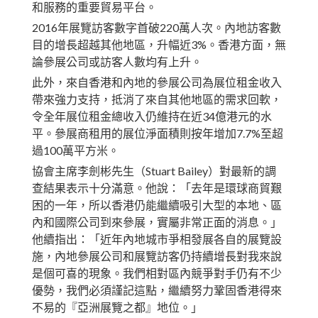
和服務的重要貿易平台。
2016年展覽訪客數字首破220萬人次。內地訪客數
目的增長超越其他地區，升幅近3%。香港方面，無
論參展公司或訪客人數均有上升。
此外，來自香港和內地的參展公司為展位租金收入
帶來強力支持，抵消了來自其他地區的需求回軟，
令全年展位租金總收入仍維持在近34億港元的水
平。參展商租用的展位淨面積則按年增加7.7%至超
過100萬平方米。
協會主席李劍彬先生（Stuart Bailey）對最新的調
查結果表示十分滿意。他說：「去年是環球商貿艱
困的一年，所以香港仍能繼續吸引大型的本地、區
內和國際公司到來參展，實屬非常正面的消息。」
他續指出：「近年內地城市爭相發展各自的展覽設
施，內地參展公司和展覽訪客仍持續增長對我來說
是個可喜的現象。我們相對區內競爭對手仍有不少
優勢，我們必須謹記這點，繼續努力鞏固香港得來
不易的『亞洲展覽之都』地位。」