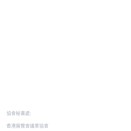
實用聯繫
活動
可持續發展
活動日誌
可持續發展憲章
香港展覽會議業協會行業卓越獎
零碳排放活動路線圖
新聞稿
會員名錄
聯絡我們
協會秘書處:
香港展覽會議業協會