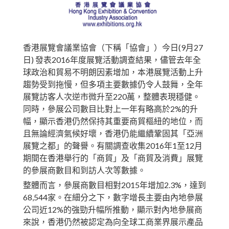
香港展覽會議業協會（下稱「協會」）今日(9月27
日) 發表2016年度展覽活動調查結果，儘管去年全
球政治和貿易不明朗因素增加，本港展覽活動上升
趨勢受到拖慢，但多項主要數據仍令人鼓舞，全年
展覽訪客人次逆市微升至220萬，整體表現穩健。
同時，參展公司數目比對上一年有略高於2%的升
幅，顯示香港仍然保持其重要商貿樞紐的地位，而
且無論經濟氣候好壞，香港仍能繼續鞏固其「亞洲
展覽之都」的聲譽。有關調查收集2016年1至12月
期間在香港舉行的「商貿」及「商貿及消費」展覽
的參展商數目和到訪人次等數據。
整體而言，參展商數目相對2015年增加2.3%，達到
68,544家。在細分之下，數字增長主要由內地參展
公司近12%的強勁升幅所推動，顯示對內地參展商
來說，香港仍然被認定為向全球工商業界展示產品