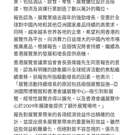
業，包括酒店、飲食、零售、展覽攤位設計及搭
建、物流及貨運行業創造了數以萬計的職位。
報告認為，展覽業過去兩年的強勁增長，受惠於全
球對中國內地和其他亞洲國家產品持續的高需求。
同時，越來越多世界各地的企業，希望利用香港的
展覽作為平台，向消費力日益增大的中國內地市場
推廣產品。根據報告，這個情況將會持續，繼續為
香港展覽業的發展和增長提供商機。
香港展覽會議業協會會長張偉雄先生同意報告的意
見，認為有明確的跡象顯示全球經濟活動的焦點繼
續東移。就報告所指驅動增長的因素，他表示：
「展覽活動持續增長的原因包括兩個展覽設施─亞
洲國際博覽館和香港會議展覽中心─吸引到新展
覽、經常性展覽亦得以擴充，以及香港會議展覽中
心於2009年擴建後提供了額外展覽場地。」
報告對展覽業帶來的各項經濟效益作出精確的估
計，並提出很多展覽業帶來的重要無形效益。雖然
這些效益較難量化，但絕對是不容忽視的。張先生