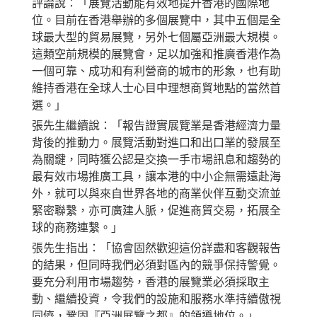
評論說：「展覽活動能有效地提升香港的國際地
位。目前在香港舉辦的多個展覽中，其中五個是全
球最大型的貿易展覽，另外七個屬亞洲最大規模。
這類空前規模的展覽會，足以加強和推廣香港作為
一個可靠、成功和有利營商的城市的形象，也有助
維持香港在全球人士心目中理想商貿地點的當然首
選。」
張先生繼續說：「報告證實展覽業是香港經濟力量
背後的推動力。展覽活動對進口和出口業的發展至
為關鍵，同時獲公認是交換一手市場訊息和趨勢的
最有效市場推廣工具，讓本港的中小企無需遠赴海
外，就可以與來自世界各地的商業伙伴互動交流並
緊密聯繫，亦可廣建人脈，促進商貿交易，拓展全
球的商務連繫。」
張先生指出：「協會固然歡迎這份詳盡和客觀報告
的結果，但同時我們必須對區內的競爭保持警覺。
要充分利用市場趨勢，香港的展覽業必須採取主
動、繼續投資，令我們的設施和服務水準持續傲視
同儕，鞏固『亞洲展覽之都』的領導地位。」