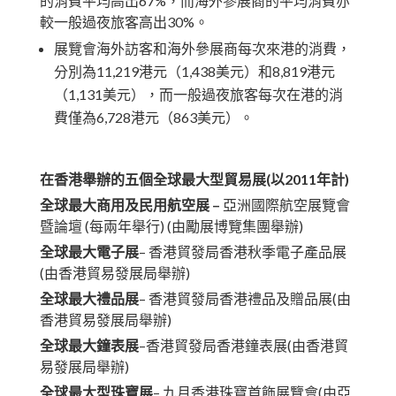
的消費平均高出67%，而海外參展商的平均消費亦
較一般過夜旅客高出30%。
展覽會海外訪客和海外參展商每次來港的消費，
分別為11,219港元（1,438美元）和8,819港元
（1,131美元），而一般過夜旅客每次在港的消
費僅為6,728港元（863美元）。
在香港舉辦的五個全球最大型貿易展
(
以
2011
年計
)
全球最大商用及民用航空展
–
亞洲國際航空展覽會
暨論壇 (每兩年舉行) (由勵展博覽集團舉辦)
全球最大電子展
–
香港貿發局香港秋季電子產品展
(由香港貿易發展局舉辦)
全球最大禮品展
– 香港貿發局香港禮品及贈品展(由
香港貿易發展局舉辦)
全球最大鐘表展
–香港貿發局香港鐘表展(由香港貿
易發展局舉辦)
全球最大型珠寶展
– 九月香港珠寶首飾展覽會(由亞