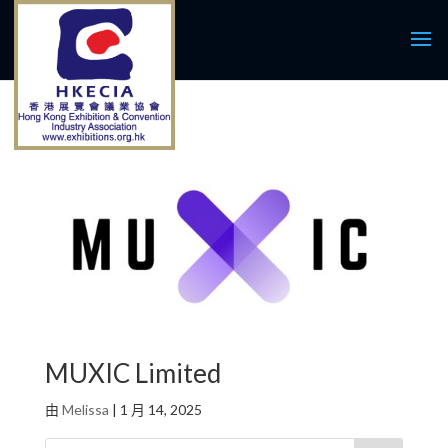
MUXIC Limited
由
Melissa
|
1 月 14, 2025