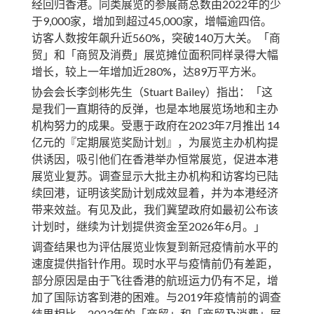
经回归香港。同类展览的参展商总数由2022年的少
于9,000家，增加到超过45,000家，增幅逾四倍。
访客人数按年飙升近560%，突破140万大关。「商
贸」和「商贸及消费」展览摊位面积同样录得大幅
增长，较上一年增加近280%，达89万平方米。
协会会长李剑彬先生（Stuart Bailey）指出：「这
是我们一直期待的反弹，也是本地展览场地和主办
机构努力的成果。受惠于政府在2023年7月推出 14
亿元的『定期展览奖励计划』，为展览主办机构提
供诱因，吸引他们在香港举办恒常展览，促进本港
展览业复苏。调查显示大批主办机构和访客均已陆
续回港，证明该奖励计划成效显着，并为本港经济
带来效益。有见及此，我们冀望政府如最初公布该
计划时，继续为计划提供资金至2026年6月。」
调查结果也为评估展览业恢复到新冠疫情前水平的
速度提供指针作用。现时水平与疫情前仍有差距，
部分原因是由于飞往香港的航班运力仍有不足，增
加了国际访客到港的困难。与2019年疫情前的调查
结果相比，2023年的「商贸」和「商贸及消费」展