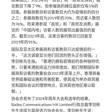
览数目下降了9%，但参展商的摊位面积仅有5%的
回落。参展商数目和访客数目大约为疫情前的四分
之三：参展商数目为2019年的70%，而访客人数则
为76%。而来港参观「商贸」和「商贸及消费」展
览的「中国内地」访客人数则展现出最强劲的复
苏。截至2023年底，这类访客的数目已回复至
2019年的91%。
国际及亚太区参展商和访客数目只达疫情前的一
半，「这次调查显示他们回流的势头正在增强。」
李剑彬先生指。「香港仍拥有疫情前的各种独特优
势，只要来港航班运力持续增加，我们预期国际参
展商和访客的数量会自2023年逐渐上升。香港具备
世界级基础设施和完善配套，使其成为举办商贸展
览和国际会议的理想地点，亚洲其他地区难以取
替。」
协会亦发布了2024年周年大会和选举的结果，
Bailey Communications HK Limited行政总裁李剑彬
先生连续五届获选为协会会长。李剑彬先生说：