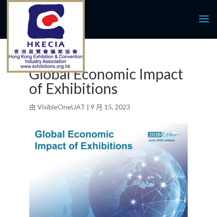
Global Economic Impact
of Exhibitions
由
VisibleOneUAT
|
9 月 15, 2023