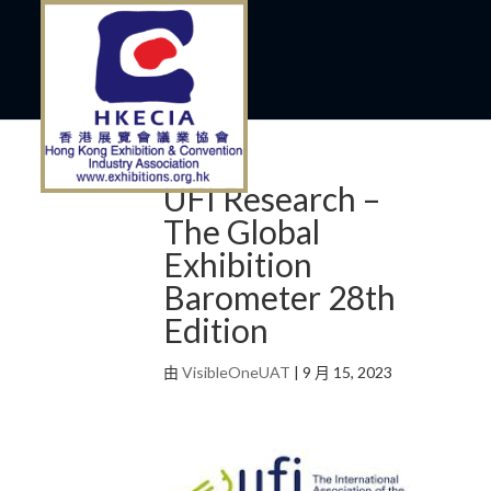
UFI Research –
The Global
Exhibition
Barometer 28th
Edition
由
VisibleOneUAT
|
9 月 15, 2023