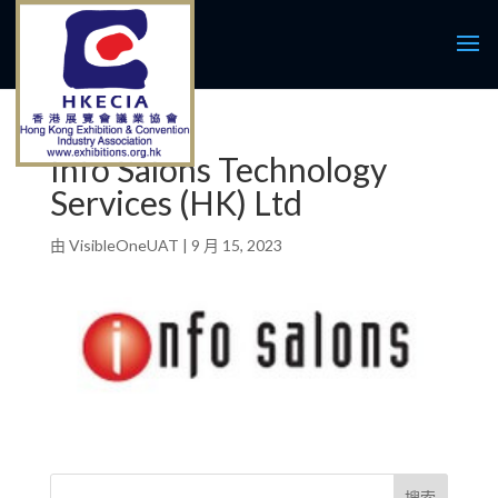
Info Salons Technology
Services (HK) Ltd
由
VisibleOneUAT
|
9 月 15, 2023
搜索