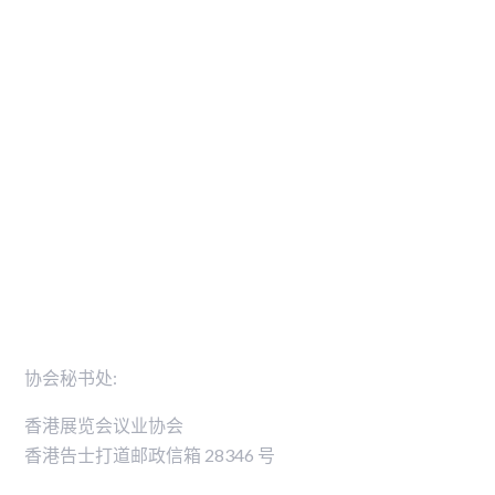
活动
可持续发展
活动日志
可持续发展宪章
香港展览会议业协会行业卓越奖
零碳排放活动路线图
新闻稿
会员名录
联络我们
协会秘书处:
香港展览会议业协会
香港告士打道邮政信箱 28346 号