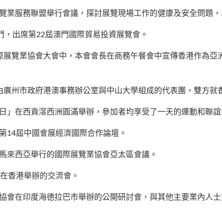
香港展覽業服務聯盟舉行會議，探討展覽現場工作的健康及安全問題
赴澳門，出席第22屆澳門國際貿易投資展覽會。
行的國際展覽業協會大會中，本會會長在商務午餐會中宣傳香港作為
員接待由廣州市政府港澳事務辦公室與中山大學組成的代表團，雙方
爾夫球日」在西貢滘西洲圓滿舉辦，參加者均享受了一天的運動和聯
的第14屆中國會展經濟國際合作論壇。
了在馬來西亞舉行的國際展覽業協會亞太區會議。
政府在香港舉辦的交流會。
展覽業協會在印度海德拉巴市舉辦的公開研討會，與其他主要業內人