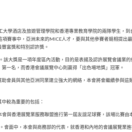
理工大學酒店及旅遊管理學院和香港專業教育學院的兩隊學生，到台
這項賽事中，亞洲未來的MICE人才，要與其他參賽者競相提出最
最豐富獎和特別認許獎。
獎」。該大獎是一項年度區內活動，目的是表揚及認許展覽會議業的
」第一名，而香港會議展覽中心則贏得「出色場地獎」冠軍。
幫助會員與其他亞洲同業建立強大的網絡，本會將會繼續參與這
其中較為重要的包括：
」，本會與香港展覽業服務聯盟進行第一屆友誼足球賽，該場比賽由
代表團。會面中，本會與商務部的代表，就香港和內地的會議展覽業