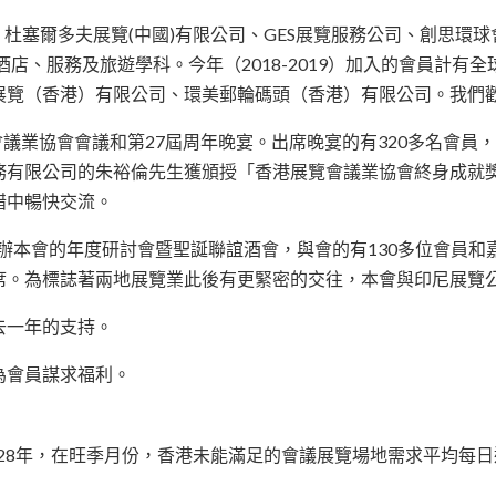
公司、杜塞爾多夫展覽(中國)有限公司、GES展覽服務公司、創思
學院酒店、服務及旅遊學科。今年（2018-2019）加入的會員
展覽（香港）有限公司、環美郵輪碼頭（香港）有限公司。我們
覽會議業協會會議和第27屆周年晚宴。出席晚宴的有320多名會
務有限公司的朱裕倫先生獲頒授「香港展覽會議業協會終身成就
錯中暢快交流。
店籌辦本會的年度研討會暨聖誕聯誼酒會，與會的有130多位會員
人士出席。為標誌著兩地展覽業此後有更緊密的交往，本會與印尼展
去一年的支持。
為會員謀求福利。
028年，在旺季月份，香港未能滿足的會議展覽場地需求平均每日達