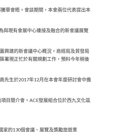
邱騰華會晤。會談期間，本會兩位代表提出本
建為與現有會展中心連接及融合的新會議展覽
上蓋興建的新會議中心概況。商經局及貿發局
建築署現正忙於有關規劃工作，預料今年稍後
先生於2017年12月在本會年度研討會中擔
的項目簡介會。ACE發展組合位於西九文化區
國家的130個會議、展覽及獎勵旅遊業