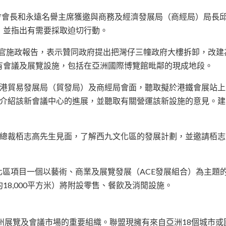
本會會長和永遠名譽主席獲邀與商務及經濟發展局（商經局）局長
，並指出有需要採取迫切行動。
政長官施政報告，表示贊同政府提出把灣仔三幢政府大樓拆卸，改
有會議及展覽設施，包括在亞洲國際博覽館毗鄰的現成地段。
香港貿易發展局（貿發局）及商經局會面，聽取擬於港鐵會展站
委介紹該新會議中心的進展，並聽取有關營運該新設施的意見。
總裁栢志高先生見面，了解西九文化區的發展計劃，並邀請栢志高
文化區項目一個以藝術、商業及展覽發展（ACE發展組合）為主題
8,000平方米）將附設零售、餐飲及消閒設施。
亞州展覽及會議市場的重要組織。聯盟現擁有來自亞洲18個城市或