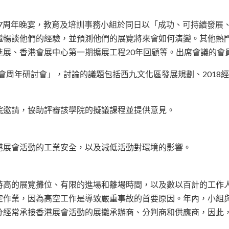
行27周年晚宴，教育及培訓事務小組於同日以「成功、可持續發
繼暢談他們的經驗，並預測他們的展覽將來會如何演變。其他熱
展、香港會展中心第一期擴展工程20年回顧等。出席會議的會員
業協會周年研討會」，討論的議題包括西九文化區發展規劃、201
院邀請，協助評審該學院的擬議課程並提供意見。
港展會活動的工業安全，以及減低活動對環境的影響。
特高的展覽攤位、有限的進場和離場時間，以及數以百計的工作
空作業，因為高空工作是導致嚴重事故的首要原因。年內，小組
分經常承接香港展會活動的展攤承辦商、分判商和供應商，因此