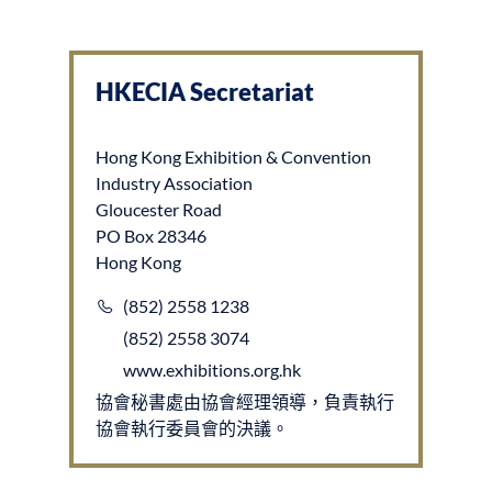
HKECIA Secretariat
Hong Kong Exhibition & Convention
Industry Association
Gloucester Road
PO Box 28346
Hong Kong
(852) 2558 1238
(852) 2558 3074
www.exhibitions.org.hk
協會秘書處由協會經理領導，負責執行
協會執行委員會的決議。