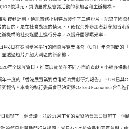
10.2億港元，資助展覽及會議活動的參加者和主辦機構。
極推動復甦計劃，傳訊事務小組特意製作了三條短片，記錄了國
片的目的，是在社會動盪的情況下，確保海外參加者對參加香港
主辦機構的社交媒體上進行分享，以提升國際曝光率。
1月6日在泰國曼谷舉行的國際展覽業協會（UFI）年會期間的「 UF
，並透過短片介紹大灣區的新商機。
020年全球展覽日，推廣展覽業在不同方面的貢獻。小組亦協
進行兩年一度的「香港展覽業對香港經濟貢獻研究報告」。UFI已與Oxfo
報告。本會的執行委員會已決定與Oxford Economics合
宴當日舉辦了一個會議，並於11月下旬的聖誕酒會當日舉辦了一個
和活動的節日化等熱門行業議題。當日有170位會員和嘉賓參與，