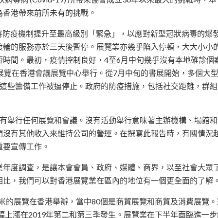
為香港帶來前所未有的挑戰。
佈將防疫機制提升至最高級別「緊急」，以應對新型冠狀病毒的爆發
渡輪的服務亦於三天後暫停。展覽業亦幾乎陷入停頓，大大小小
時間。最初，疫情控制良好，4至6月中旬幾乎沒有本地確診個案
眾展覽在香港會議展覽中心舉行。從7月中旬的書展開始，多個大
，這些籌備工作被逼停止。政府的防疫措施，包括社交距離，群組
沒有舉行任何展覽和會議。沒有活動舉行意味著主辦機構、場館
們沒有其他收入來維持公司的營運。在撰寫此報告時，有關情況
重要宣傳工作。
業年度調查，是讓本會會員、政府、媒體、商界，以至社會大眾
相比，我們可以對香港展覽業在區內的地位有一個更全面的了解
0平方米的展覽在香港舉辦，當中80個是商貿展覽和商貿及消費展覽
大幅上漲在2019年第二和第三季發生。展覽業在下半年面臨進一