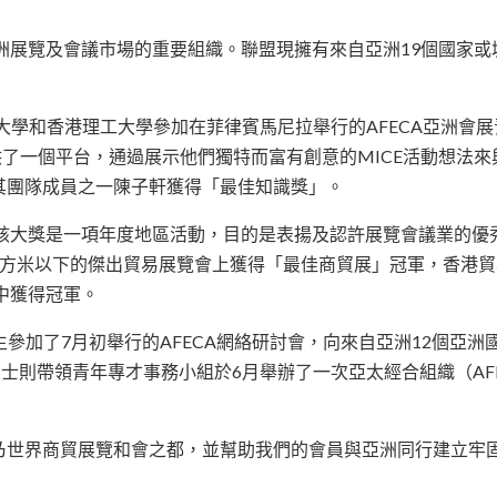
洲展覽及會議市場的重要組織。聯盟現擁有來自亞洲19個國家或城
文大學和香港理工大學參加在菲律賓馬尼拉舉行的AFECA亞洲會
提供了一個平台，通過展示他們獨特而富有創意的MICE活動想法
其團隊成員之一陳子軒獲得「最佳知識獎」。
。該大獎是一項年度地區活動，目的是表揚及認許展覽會議業的優秀
ns在5,000平方米以下的傑出貿易展覽會上獲得「最佳商貿展」冠軍，
中獲得冠軍。
ailey)先生參加了7月初舉行的AFECA網絡研討會，向來自亞洲12
ai）女士則帶領青年專才事務小組於6月舉辦了一次亞太經合組織（A
乃世界商貿展覽和會之都，並幫助我們的會員與亞洲同行建立牢