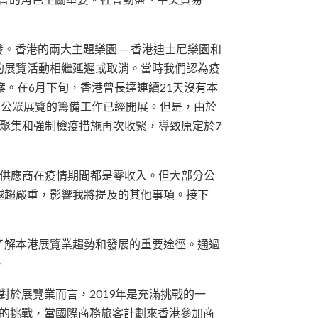
。香港的兩大主題樂園 — 香港迪士尼樂園和
的展覽活動相繼延遲或取消。當時我們認為疫
。在6月下旬，香港曾長達連續21天沒有本
型公眾展覽的籌備工作已經開展。但是，由於
聚集和強制檢疫措施再次收緊，導致原定於7
和供應商在疫情期間都是零收入。但大部分公
越趨嚴重，影響我將提及的其他事項。接下
了解本港展覽業趨勢和發展的重要途徑。通過
。
。對於展覽業而言，2019年是充滿挑戰的一
步的挑戰，當國際商務旅客計劃來香港參加商