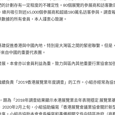
的計劃存有一定程度的不確定性。80個展覽的參展商和訪客數目
總共吸引到近65,000個參展商和超過180萬名訪客參與。調
供數據的所有會員，本人謹衷心致謝。
基建促進香港與中國內地，特別是大灣區之間的緊密聯繫。但是
接待來自中國的重要代表團。
發展。本會亦以會員利益為重，致力與區內其他重要行業協會加
續負責「2019香港展覽業年度調查」的工作。小組亦經常為
稿，題為「2018年調查結果顯示本港展覽業去年表現穩定 展覽
 2020年2月上旬，小組協助編寫「香港展覽會議業協會關於
A成員分享。小組亦協助本會會長編寫和準備相關文件向特區政府（