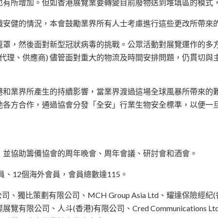
也有所增加。但如香港展覽業要轉變目前廢物送到堆填區的模式
職安健的情況，本會鼓勵業界所有人士考慮進行這些更改所帶來
籠罩，然後面對新型冠狀病毒的挑戰。公眾活動對展覽運作的多
運代理、供應商) 儘管面對重大的物流及時間安排問題，仍貫切
港和業界所產生的持續影響，當業界渡過這場全球風暴所帶來的
他各方合作，通過協會分發「全安」行業生物安全標準，以便一
，並協助籌備協會的周年晚會、周年會議、研討會和酒會。
員、12個海外會員，會員總數達115。
公司、獨比策劃有限公司、MCH Group Asia Ltd、耀達保
斗(香港)有限公司、Cred Communications Ltd、PRYSM G