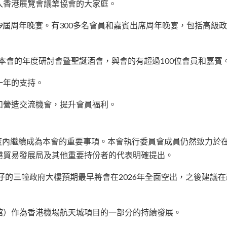
入香港展覽會議業協會的大家庭。
第29屆周年晚宴。有300多名會員和嘉賓出席周年晚宴，包括高
辦本會的年度研討會暨聖誕酒會，與會的有超過100位會員和嘉賓
一年的支持。
和營造交流機會，提升會員福利。
20年度內繼續成為本會的重要事項。本會執行委員會成員仍然致力
港貿易發展局及其他重要持份者的代表明確提出。
灣仔的三幢政府大樓預期最早將會在2026年全面空出，之後建議
館）作為香港機場航天城項目的一部分的持續發展。