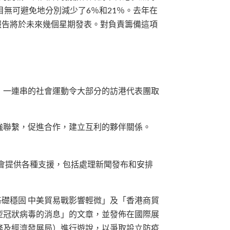
無可避免地分別減少了6％和21％。去年在
查報告將於未來幾個星期發表。對負責籌備這項
，一連串的社會運動令大部分的訪港代表團取
強聯繫，促進合作，建立互利的夥伴關係。
協會提供各種支援，包括處理新聞發布和安排
業基礎穩固 中美貿易戰影響輕微」及「香港商貿
新型冠狀病毒的消息」的文章，並發佈在國際展
商務及經濟發展局）進行遊說，以爭取設立防疫