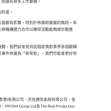
，則還有很多工作要做。
的好處。
方面都有影響，特別於佈展和撤展的階段。本
與主辦機構通力合作以確保活動能夠按計劃進
難關，我們就會見到這個疫情對業界各個範疇
旦事件恢復為「新常態」，我們可能會更好地
險經紀(香港)有限公司、京信通信系統有限公司、金
roup Ltd及The Real Production