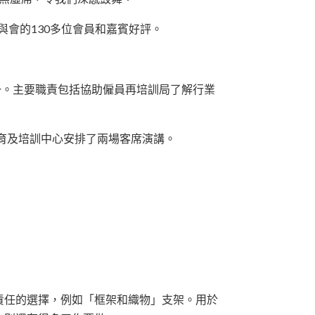
與會的130多位會員和嘉賓好評。
之一。主要職責包括協助僱員再培訓局了解行業
教育及培訓中心安排了兩場客席演講。
責任的選擇，例如「框架和織物」支架。用於