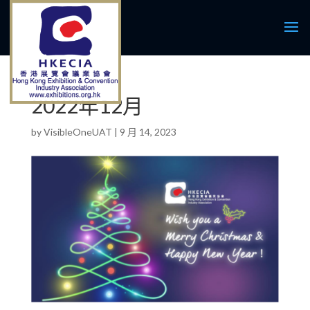
2022年12月
by
VisibleOneUAT
|
9 月 14, 2023