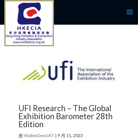
UFI Research – The Global
Exhibition Barometer 28th
Edition
由
VisibleOneUAT
|
9 月 15, 2023