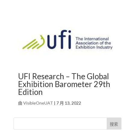
UFI Research – The Global
Exhibition Barometer 29th
Edition
由
VisibleOneUAT
|
7 月 13, 2022
搜索