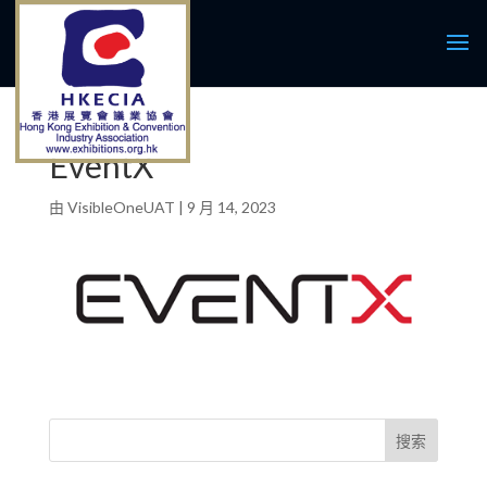
EventX
由
VisibleOneUAT
|
9 月 14, 2023
搜索