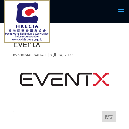
EventX
by
VisibleOneUAT
|
9 月 14, 2023
搜尋