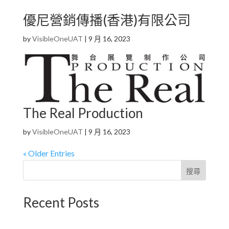
優尼營銷傳播(香港)有限公司
by
VisibleOneUAT
|
9 月 16, 2023
The Real Production
by
VisibleOneUAT
|
9 月 16, 2023
« Older Entries
搜尋
Recent Posts