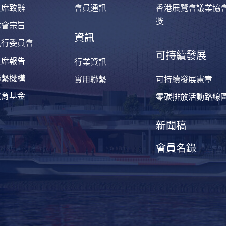
主席致辭
會員通訊
香港展覽會議業協
獎
本會宗旨
資訊
執行委員會
可持續發展
主席報告
行業資訊
聯繫機構
實用聯繫
可持續發展憲章
教育基金
零碳排放活動路線
新聞稿
會員名錄