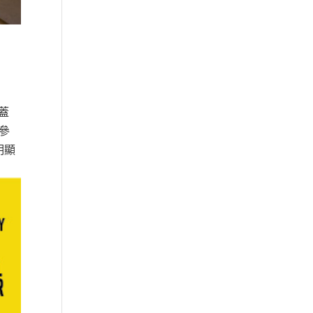
蓋
參
明顯