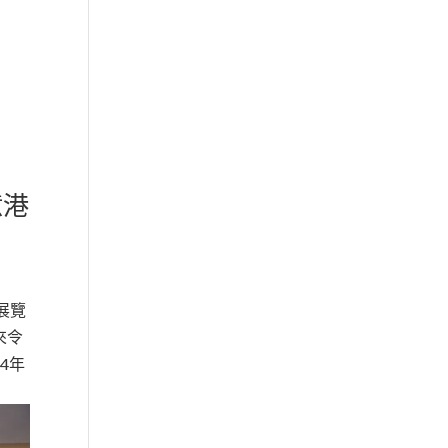
億港
展覽
來令
4年