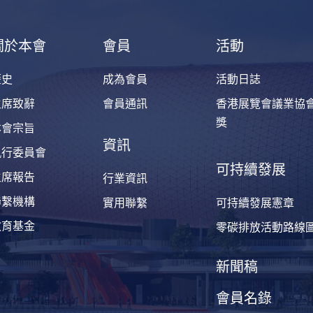
關於本會
會員
活動
歷史
成為會員
活動日誌
主席致辭
會員通訊
香港展覽會議業協
獎
本會宗旨
資訊
執行委員會
可持續發展
主席報告
行業資訊
聯繫機構
實用聯繫
可持續發展憲章
教育基金
零碳排放活動路線
新聞稿
會員名錄