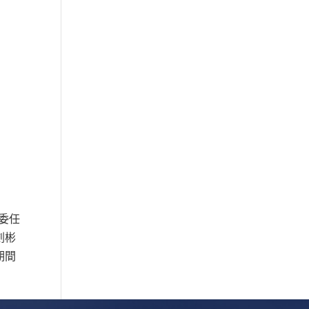
，委任
劍彬
期間