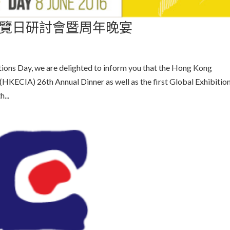
覽日研討會暨周年晚宴
tions Day, we are delighted to inform you that the Hong Kong
(HKECIA) 26th Annual Dinner as well as the first Global Exhibitio
...