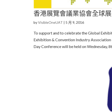
香港展覽會議業協會全球展
by
VisibleOneUAT
|
5 月 9, 2016
To support and to celebrate the Global Exhibi
Exhibition & Convention Industry Association 
Day Conference will be held on Wednesday, 8th