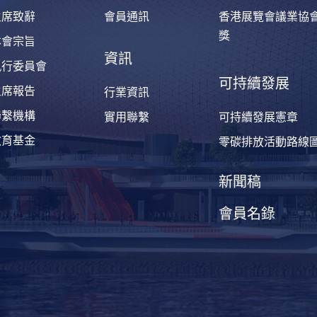
主席致辭
會員通訊
香港展覽會議業協
獎
本會宗旨
資訊
執行委員會
可持續發展
主席報告
行業資訊
聯繫機構
實用聯繫
可持續發展憲章
教育基金
零碳排放活動路線
新聞稿
會員名錄