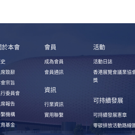
關於本會
會員
活動
歷史
成為會員
活動日誌
主席致辭
會員通訊
香港展覽會議業協
獎
本會宗旨
資訊
執行委員會
可持續發展
主席報告
行業資訊
聯繫機構
實用聯繫
可持續發展憲章
教育基金
零碳排放活動路線