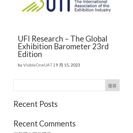
UFI Research – The Global
Exhibition Barometer 23rd
Edition
by
VisibleOneUAT
|
9 月 15, 2023
搜尋
Recent Posts
Recent Comments