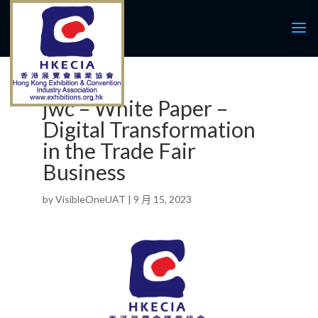
jwc – White Paper –
Digital Transformation
in the Trade Fair
Business
by
VisibleOneUAT
|
9 月 15, 2023