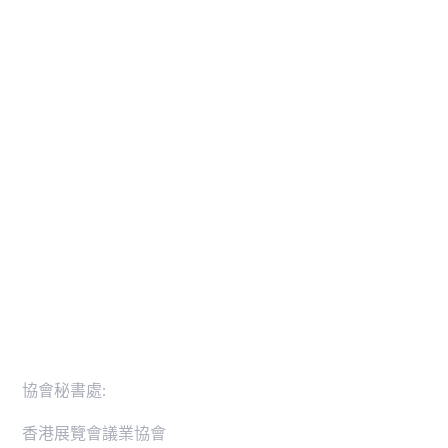
實用聯繫
活動
可持續發展
活動日誌
可持續發展憲章
香港展覽會議業協會行業卓越獎
零碳排放活動路線圖
新聞稿
會員名錄
聯絡我們
協會秘書處:
香港展覽會議業協會