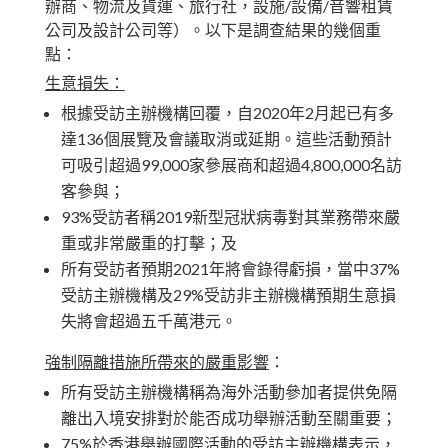
辦商、物流及貨運、旅行社，設施/設備/音響租賃
公司及設計公司等）。以下是調查結果的幾個重
點：
生意損失：
根據受訪主辦機構回覆，自2020年2月起已有多
達136個展覽及會議取消或延期。這些活動預計
可吸引超過99,000家參展商和超過4,800,000名訪
客參與；
93%受訪者稱2019新型冠狀病毒對其業務帶來嚴
重或非常嚴重的打擊；及
所有受訪者預期2021年將會錄得虧損，當中37%
受訪主辦機構及29%受訪非主辦機構預期生意損
失將會超過五千萬港元。
強制隔離措施所帶來的嚴重影響
：
所有受訪主辦機構稱為海外活動參加者提供免隔
離出入境安排對於能否成功舉辦活動至關重要；
75%於香港舉辦國際活動的受訪主辦機構表示，