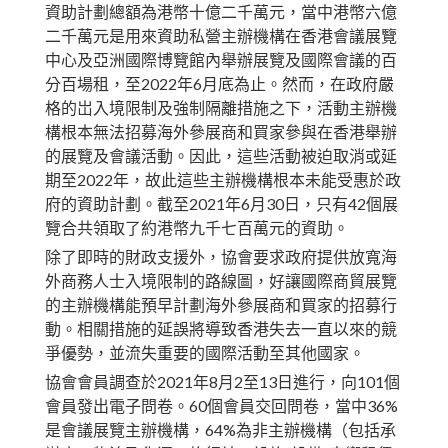
資助計劃總額為港幣十億二千萬元，當中港幣六億
二千萬元是用來資助私營主辦機構在香港會議展覽
中心及亞洲國際博覽館內舉辦展覽及國際會議的百
分百場租，至2022年6月底為止。然而，在政府嚴
格的岀入境限制及強制隔離措施之下，活動主辦機
構根本無法招募海外參展商和買家參與在香港舉辦
的展覽及會議活動。因此，這些活動被迫取消或延
期至2022年，故此這些主辦機構根本未能受惠於政
府的資助計劃。截至2021年6月30日，只有42個展
覽合共領取了約港幣九千七百萬元的資助。
除了即時的財政支援外，協會要求政府提供放寬海
外商務人士入境限制的路線圖，好讓國際商貿展覽
的主辦機構能預早計劃海外參展商和買家的招募行
動。相關措施的延誤將導致香港失去一直以來的競
爭優勢，並流失重要的國際活動至其他國家。
協會會員調查於2021年8月2至13日進行，向101個
會員發出電子問卷。60個會員交回問卷，當中36%
是會議展覽主辦機構，64%為非主辦機構（包括承