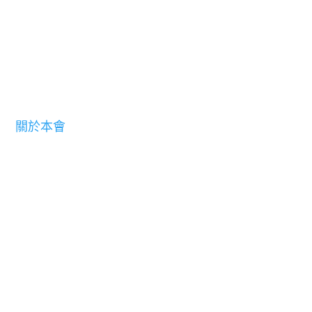
關於本會
歷史
主席致辭
本會宗旨
執行委員會
主席報告
聯繫機構
教育基金