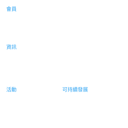
會員
成為會員
會員通訊
資訊
行業資訊
實用聯繫
活動
可持續發展
活動日誌
可持續發展憲章
香港展覽會議業協會行業卓越獎
零碳排放活動路線圖
新聞稿