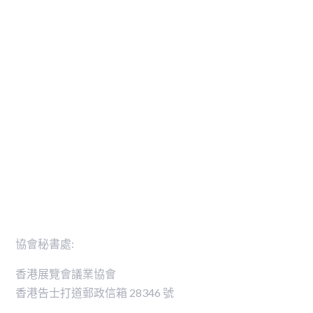
活動
可持續發展
活動日誌
可持續發展憲章
香港展覽會議業協會行業卓越獎
零碳排放活動路線圖
新聞稿
會員名錄
聯絡我們
協會秘書處:
香港展覽會議業協會
香港告士打道郵政信箱 28346 號